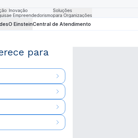
ção
Inovação
Soluções
uisa
e Empreendedorismo
para Organizações
des
O Einstein
Central de Atendimento
erece para