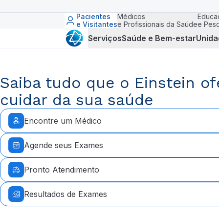
Pacientes
Médicos
Educa
e Visitantes
e Profissionais da Saúde
e Pesq
Serviços
Saúde e Bem-estar
Unida
Saiba tudo que o Einstein of
cuidar da sua saúde
Encontre um Médico
Agende seus Exames
Pronto Atendimento
Resultados de Exames