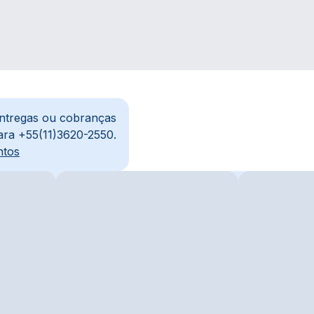
entregas ou cobranças
ara +55(11)3620-2550.
ntos