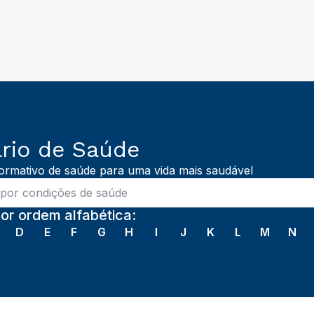
rio de Saúde
ormativo de saúde para uma vida mais saudável
or ordem alfabética:
D
E
F
G
H
I
J
K
L
M
N