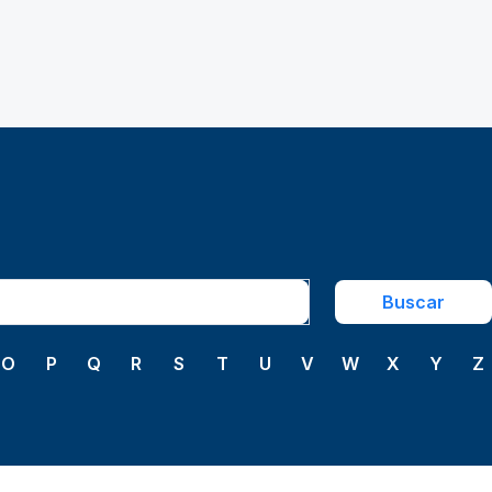
Buscar
O
P
Q
R
S
T
U
V
W
X
Y
Z