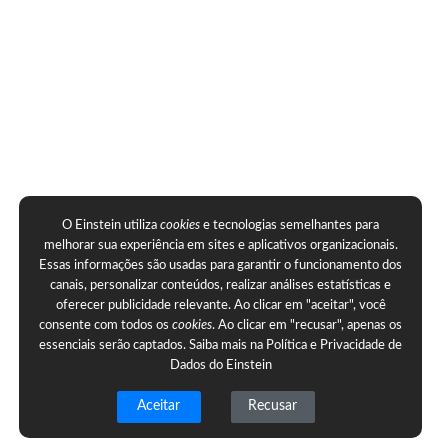
O Einstein utiliza
cookies
e tecnologias semelhantes para
melhorar sua experiência em sites e aplicativos organizacionais.
Essas informações são usadas para garantir o funcionamento dos
canais, personalizar conteúdos, realizar análises estatísticas e
oferecer publicidade relevante. Ao clicar em "aceitar", você
consente com todos os
cookies
. Ao clicar em "recusar", apenas os
essenciais serão captados. Saiba mais na
Política e Privacidade de
Dados do Einstein
Aceitar
Recusar