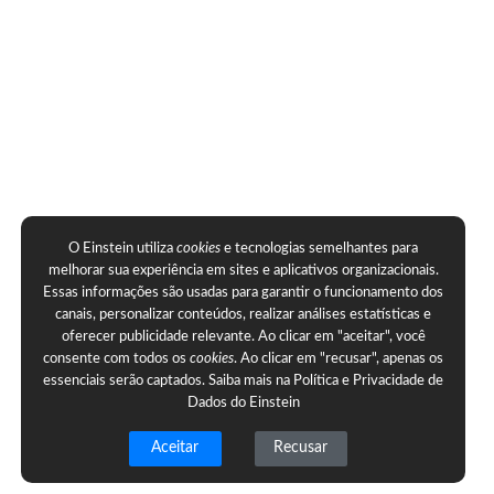
O Einstein utiliza
cookies
e tecnologias semelhantes para
melhorar sua experiência em sites e aplicativos organizacionais.
Essas informações são usadas para garantir o funcionamento dos
canais, personalizar conteúdos, realizar análises estatísticas e
oferecer publicidade relevante. Ao clicar em "aceitar", você
consente com todos os
cookies
. Ao clicar em "recusar", apenas os
essenciais serão captados. Saiba mais na
Política e Privacidade de
Dados do Einstein
Aceitar
Recusar