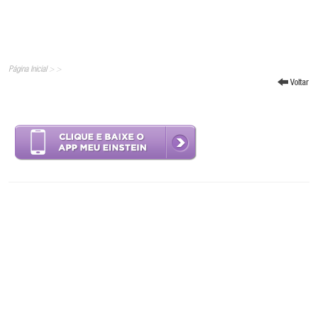
Página Inicial
>
>