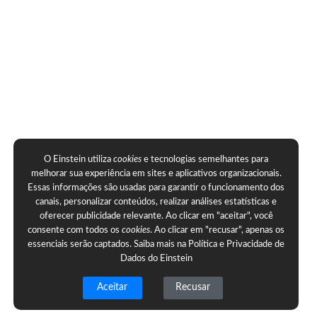
O Einstein utiliza
cookies
e tecnologias semelhantes para
melhorar sua experiência em sites e aplicativos organizacionais.
Essas informações são usadas para garantir o funcionamento dos
canais, personalizar conteúdos, realizar análises estatísticas e
oferecer publicidade relevante. Ao clicar em "aceitar", você
consente com todos os
cookies
. Ao clicar em "recusar", apenas os
essenciais serão captados. Saiba mais na
Política e Privacidade de
Dados do Einstein
Aceitar
Recusar