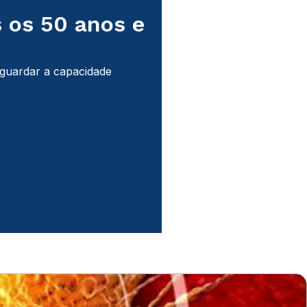
 os 50 anos e
Trastuzuma
tratar cânc
guardar a capacidade
Saiba como age o anticor