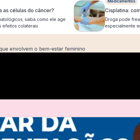
Medicamentos
 as células do câncer?
Cisplatina: co
atológicos; saiba como ele age
Droga pode frear
 efeitos colaterais
especialmente e
s que envolvem o bem-estar feminino