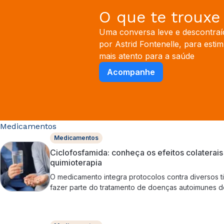
O que te trouxe
Uma conversa leve e descontra
por Astrid Fontenelle, para esti
mais atento para a saúde
Acompanhe
Medicamentos
Medicamentos
Ciclofosfamida: conheça os efeitos colaterai
quimioterapia
O medicamento integra protocolos contra diversos
fazer parte do tratamento de doenças autoimunes 