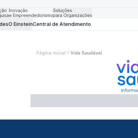
ção
Inovação
Soluções
uisa
e Empreendedorismo
para Organizações
des
O Einstein
Central de Atendimento
Página inicial
Vida Saudável