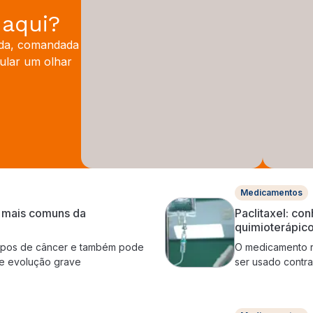
 aqui?
ída, comandada
mular um olhar
Medicamentos
s mais comuns da
Paclitaxel: co
quimioterápic
 tipos de câncer e também pode
O medicamento r
de evolução grave
ser usado contra