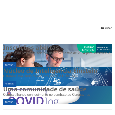
Inscrições abertas
Participe do processo seletivo do 2º Semestre de 2024 para Mestrado e
Doutorado
ACESSE >
Núcleo de Inteligência Einstein
Estamos avaliando os estudos sobre a COVID-19
ACESSE >
Uma comunidade de saúde
Compartilhando conhecimento no combate ao Coronavírus
ACESSE >