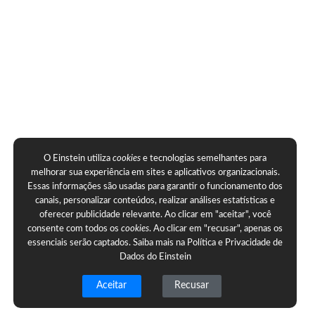
O Einstein utiliza
cookies
e tecnologias semelhantes para
melhorar sua experiência em sites e aplicativos organizacionais.
Essas informações são usadas para garantir o funcionamento dos
canais, personalizar conteúdos, realizar análises estatísticas e
oferecer publicidade relevante. Ao clicar em "aceitar", você
consente com todos os
cookies
. Ao clicar em "recusar", apenas os
essenciais serão captados. Saiba mais na
Política e Privacidade de
Dados do Einstein
Aceitar
Recusar