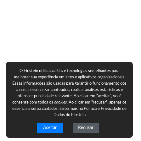
O Einstein utiliza
cookies
e tecnologias semelhantes para
melhorar sua experiência em sites e aplicativos organizacionais.
Essas informações são usadas para garantir o funcionamento dos
canais, personalizar conteúdos, realizar análises estatísticas e
oferecer publicidade relevante. Ao clicar em "aceitar", você
consente com todos os
cookies
. Ao clicar em "recusar", apenas os
essenciais serão captados. Saiba mais na
Política e Privacidade de
Dados do Einstein
Aceitar
Recusar