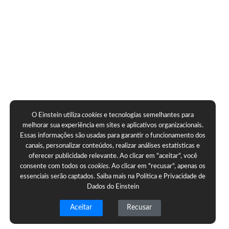
O Einstein utiliza
cookies
e tecnologias semelhantes para
melhorar sua experiência em sites e aplicativos organizacionais.
Essas informações são usadas para garantir o funcionamento dos
canais, personalizar conteúdos, realizar análises estatísticas e
oferecer publicidade relevante. Ao clicar em "aceitar", você
consente com todos os
cookies
. Ao clicar em "recusar", apenas os
essenciais serão captados. Saiba mais na
Política e Privacidade de
Dados do Einstein
Aceitar
Recusar