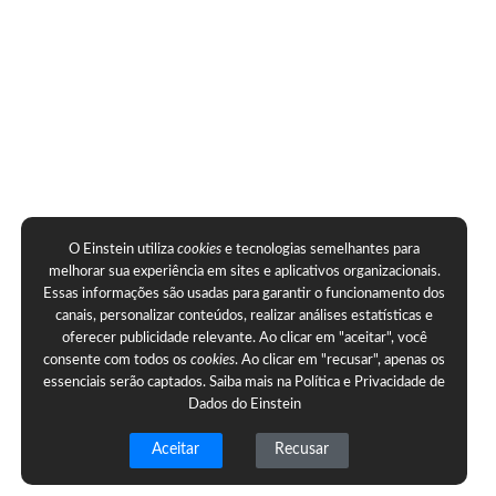
O Einstein utiliza
cookies
e tecnologias semelhantes para
melhorar sua experiência em sites e aplicativos organizacionais.
Essas informações são usadas para garantir o funcionamento dos
canais, personalizar conteúdos, realizar análises estatísticas e
oferecer publicidade relevante. Ao clicar em "aceitar", você
consente com todos os
cookies
. Ao clicar em "recusar", apenas os
essenciais serão captados. Saiba mais na
Política e Privacidade de
Dados do Einstein
Aceitar
Recusar