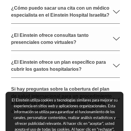
¿Cómo puedo sacar una cita con un médico
especialista en el Einstein Hospital Israelita?
¿El Einstein ofrece consultas tanto
presenciales como virtuales?​
¿El Einstein ofrece un plan específico para
cubrir los gastos hospitalarios?
Si hay preguntas sobre la cobertura del plan
de salud internacional para un procedimiento
El Einstein utiliza cookies y tecnologías similares para mejorar su
a realizarse en el Einstein Hospital Israelita,
experiencia en sitios web y aplicaciones organizacionales. Esta
¿a quién puede contactar la persona?
información se utiliza para garantizar el funcionamiento de los
canales, personalizar contenidos, realizar análisis estadísticos y
ofrecer publicidad relevante. Al hacer clic en "aceptar", usted
acepta el uso de todas las cookies. Al hacer clic en "rechazar",