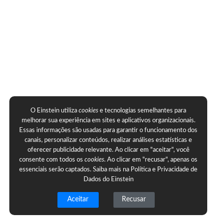
O Einstein utiliza
cookies
e tecnologias semelhantes para
melhorar sua experiência em sites e aplicativos organizacionais.
Essas informações são usadas para garantir o funcionamento dos
canais, personalizar conteúdos, realizar análises estatísticas e
oferecer publicidade relevante. Ao clicar em "aceitar", você
consente com todos os
cookies
. Ao clicar em "recusar", apenas os
essenciais serão captados. Saiba mais na
Política e Privacidade de
Dados do Einstein
Aceitar
Recusar