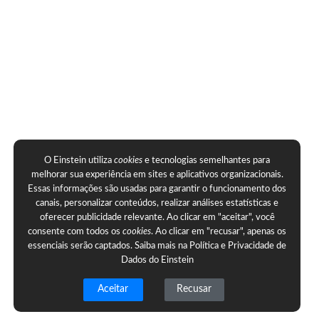
O Einstein utiliza
cookies
e tecnologias semelhantes para
melhorar sua experiência em sites e aplicativos organizacionais.
Essas informações são usadas para garantir o funcionamento dos
canais, personalizar conteúdos, realizar análises estatísticas e
oferecer publicidade relevante. Ao clicar em "aceitar", você
consente com todos os
cookies
. Ao clicar em "recusar", apenas os
essenciais serão captados. Saiba mais na
Política e Privacidade de
Dados do Einstein
Aceitar
Recusar