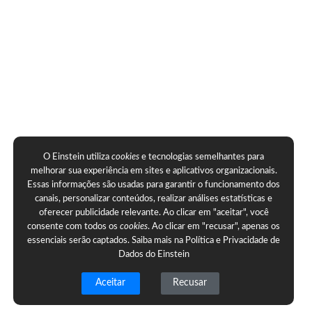
O Einstein utiliza
cookies
e tecnologias semelhantes para
melhorar sua experiência em sites e aplicativos organizacionais.
Essas informações são usadas para garantir o funcionamento dos
canais, personalizar conteúdos, realizar análises estatísticas e
oferecer publicidade relevante. Ao clicar em "aceitar", você
consente com todos os
cookies
. Ao clicar em "recusar", apenas os
essenciais serão captados. Saiba mais na
Política e Privacidade de
Dados do Einstein
Aceitar
Recusar