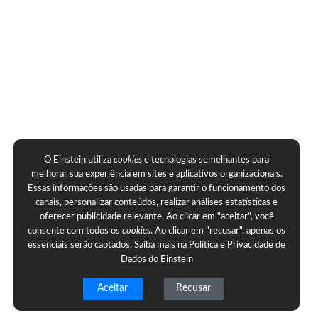
O Einstein utiliza
cookies
e tecnologias semelhantes para
melhorar sua experiência em sites e aplicativos organizacionais.
Essas informações são usadas para garantir o funcionamento dos
canais, personalizar conteúdos, realizar análises estatísticas e
oferecer publicidade relevante. Ao clicar em "aceitar", você
consente com todos os
cookies
. Ao clicar em "recusar", apenas os
essenciais serão captados. Saiba mais na
Política e Privacidade de
Dados do Einstein
Aceitar
Recusar