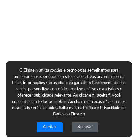
O Einstein utiliza
cookies
e tecnologias semelhantes para
melhorar sua experiência em sites e aplicativos organizacionais.
Essas informações são usadas para garantir o funcionamento dos
canais, personalizar conteúdos, realizar análises estatísticas e
oferecer publicidade relevante. Ao clicar em "aceitar", você
consente com todos os
cookies
. Ao clicar em "recusar", apenas os
essenciais serão captados. Saiba mais na
Política e Privacidade de
Dados do Einstein
Aceitar
Recusar