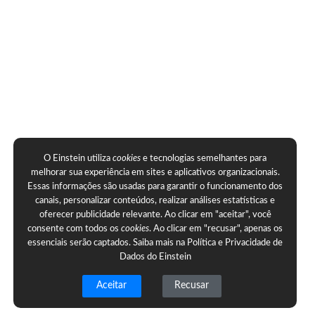
O Einstein utiliza
cookies
e tecnologias semelhantes para
melhorar sua experiência em sites e aplicativos organizacionais.
Essas informações são usadas para garantir o funcionamento dos
canais, personalizar conteúdos, realizar análises estatísticas e
oferecer publicidade relevante. Ao clicar em "aceitar", você
consente com todos os
cookies
. Ao clicar em "recusar", apenas os
essenciais serão captados. Saiba mais na
Política e Privacidade de
Dados do Einstein
Aceitar
Recusar