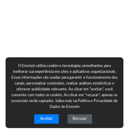
O Einstein utiliza
cookies
e tecnologias semelhantes para
melhorar sua experiência em sites e aplicativos organizacionais.
Essas informações são usadas para garantir o funcionamento dos
canais, personalizar conteúdos, realizar análises estatísticas e
oferecer publicidade relevante. Ao clicar em "aceitar", você
consente com todos os
cookies
. Ao clicar em "recusar", apenas os
essenciais serão captados. Saiba mais na
Política e Privacidade de
Dados do Einstein
Aceitar
Recusar