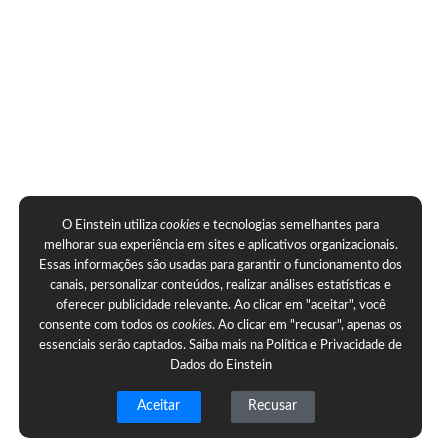
O Einstein utiliza
cookies
e tecnologias semelhantes para
melhorar sua experiência em sites e aplicativos organizacionais.
Essas informações são usadas para garantir o funcionamento dos
canais, personalizar conteúdos, realizar análises estatísticas e
oferecer publicidade relevante. Ao clicar em "aceitar", você
consente com todos os
cookies
. Ao clicar em "recusar", apenas os
essenciais serão captados. Saiba mais na
Política e Privacidade de
Dados do Einstein
Aceitar
Recusar