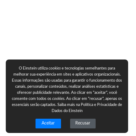
O Einstein utiliza
cookies
e tecnologias semelhantes para
melhorar sua experiência em sites e aplicativos organizacionais.
Essas informações são usadas para garantir o funcionamento dos
canais, personalizar conteúdos, realizar análises estatísticas e
oferecer publicidade relevante. Ao clicar em "aceitar", você
consente com todos os
cookies
. Ao clicar em "recusar", apenas os
essenciais serão captados. Saiba mais na
Política e Privacidade de
Dados do Einstein
Aceitar
Recusar