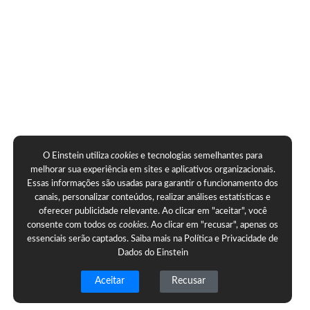
O Einstein utiliza
cookies
e tecnologias semelhantes para
melhorar sua experiência em sites e aplicativos organizacionais.
Essas informações são usadas para garantir o funcionamento dos
canais, personalizar conteúdos, realizar análises estatísticas e
oferecer publicidade relevante. Ao clicar em "aceitar", você
consente com todos os
cookies
. Ao clicar em "recusar", apenas os
essenciais serão captados. Saiba mais na
Política e Privacidade de
Dados do Einstein
Aceitar
Recusar