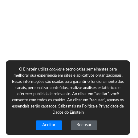
O Einstein utiliza
cookies
e tecnologias semelhantes para
melhorar sua experiência em sites e aplicativos organizacionais.
Essas informações são usadas para garantir o funcionamento dos
canais, personalizar conteúdos, realizar análises estatísticas e
oferecer publicidade relevante. Ao clicar em "aceitar", você
consente com todos os
cookies
. Ao clicar em "recusar", apenas os
essenciais serão captados. Saiba mais na
Política e Privacidade de
Dados do Einstein
Aceitar
Recusar