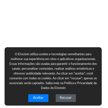
O Einstein utiliza
cookies
e tecnologias semelhantes para
melhorar sua experiência em sites e aplicativos organizacionais.
Essas informações são usadas para garantir o funcionamento dos
canais, personalizar conteúdos, realizar análises estatísticas e
oferecer publicidade relevante. Ao clicar em "aceitar", você
consente com todos os
cookies
. Ao clicar em "recusar", apenas os
essenciais serão captados. Saiba mais na
Política e Privacidade de
Dados do Einstein
Aceitar
Recusar