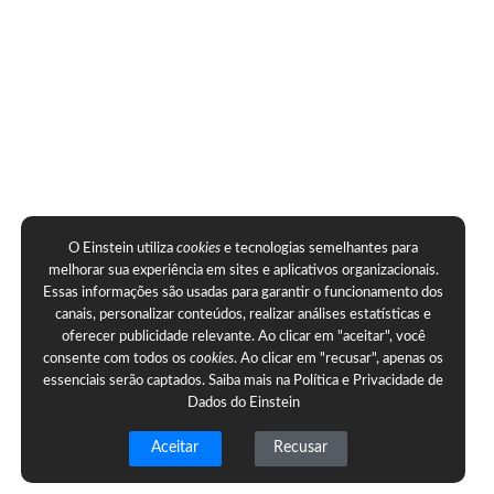
O Einstein utiliza
cookies
e tecnologias semelhantes para
melhorar sua experiência em sites e aplicativos organizacionais.
Essas informações são usadas para garantir o funcionamento dos
canais, personalizar conteúdos, realizar análises estatísticas e
oferecer publicidade relevante. Ao clicar em "aceitar", você
consente com todos os
cookies
. Ao clicar em "recusar", apenas os
essenciais serão captados. Saiba mais na
Política e Privacidade de
Dados do Einstein
Aceitar
Recusar