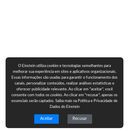
O Einstein utiliza
cookies
e tecnologias semelhantes para
melhorar sua experiência em sites e aplicativos organizacionais.
Essas informações são usadas para garantir o funcionamento dos
canais, personalizar conteúdos, realizar análises estatísticas e
oferecer publicidade relevante. Ao clicar em "aceitar", você
consente com todos os
cookies
. Ao clicar em "recusar", apenas os
essenciais serão captados. Saiba mais na
Política e Privacidade de
Dados do Einstein
Aceitar
Recusar