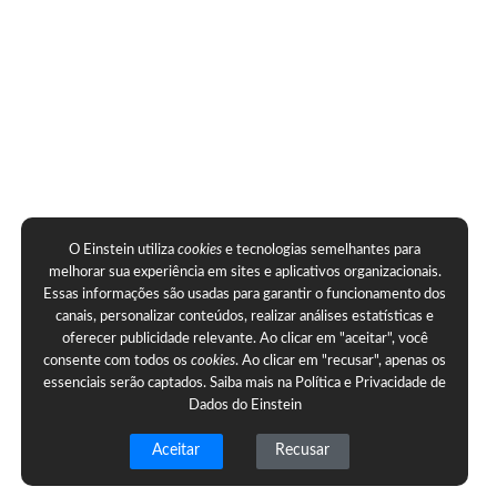
O Einstein utiliza
cookies
e tecnologias semelhantes para
melhorar sua experiência em sites e aplicativos organizacionais.
Essas informações são usadas para garantir o funcionamento dos
canais, personalizar conteúdos, realizar análises estatísticas e
oferecer publicidade relevante. Ao clicar em "aceitar", você
consente com todos os
cookies
. Ao clicar em "recusar", apenas os
essenciais serão captados. Saiba mais na
Política e Privacidade de
Dados do Einstein
Aceitar
Recusar