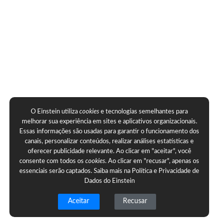
O Einstein utiliza
cookies
e tecnologias semelhantes para
melhorar sua experiência em sites e aplicativos organizacionais.
Essas informações são usadas para garantir o funcionamento dos
canais, personalizar conteúdos, realizar análises estatísticas e
oferecer publicidade relevante. Ao clicar em "aceitar", você
consente com todos os
cookies
. Ao clicar em "recusar", apenas os
essenciais serão captados. Saiba mais na
Política e Privacidade de
Dados do Einstein
Aceitar
Recusar