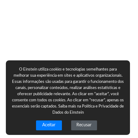
O Einstein utiliza
cookies
e tecnologias semelhantes para
melhorar sua experiência em sites e aplicativos organizacionais.
Essas informações são usadas para garantir o funcionamento dos
canais, personalizar conteúdos, realizar análises estatísticas e
oferecer publicidade relevante. Ao clicar em "aceitar", você
consente com todos os
cookies
. Ao clicar em "recusar", apenas os
essenciais serão captados. Saiba mais na
Política e Privacidade de
Dados do Einstein
Aceitar
Recusar