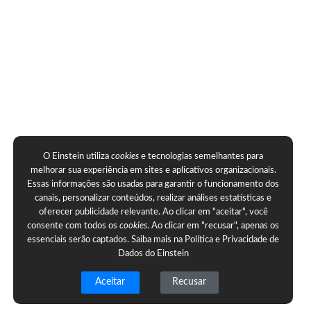
O Einstein utiliza
cookies
e tecnologias semelhantes para
melhorar sua experiência em sites e aplicativos organizacionais.
Essas informações são usadas para garantir o funcionamento dos
canais, personalizar conteúdos, realizar análises estatísticas e
oferecer publicidade relevante. Ao clicar em "aceitar", você
consente com todos os
cookies
. Ao clicar em "recusar", apenas os
essenciais serão captados. Saiba mais na
Política e Privacidade de
Dados do Einstein
Aceitar
Recusar