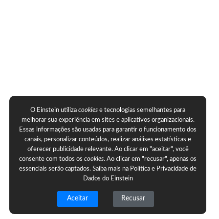
O Einstein utiliza
cookies
e tecnologias semelhantes para
melhorar sua experiência em sites e aplicativos organizacionais.
Essas informações são usadas para garantir o funcionamento dos
canais, personalizar conteúdos, realizar análises estatísticas e
oferecer publicidade relevante. Ao clicar em "aceitar", você
consente com todos os
cookies
. Ao clicar em "recusar", apenas os
essenciais serão captados. Saiba mais na
Política e Privacidade de
Dados do Einstein
Aceitar
Recusar