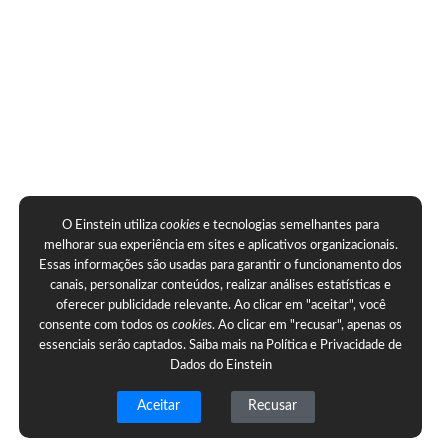
O Einstein utiliza
cookies
e tecnologias semelhantes para
melhorar sua experiência em sites e aplicativos organizacionais.
Essas informações são usadas para garantir o funcionamento dos
canais, personalizar conteúdos, realizar análises estatísticas e
oferecer publicidade relevante. Ao clicar em "aceitar", você
consente com todos os
cookies
. Ao clicar em "recusar", apenas os
essenciais serão captados. Saiba mais na
Política e Privacidade de
Dados do Einstein
Aceitar
Recusar