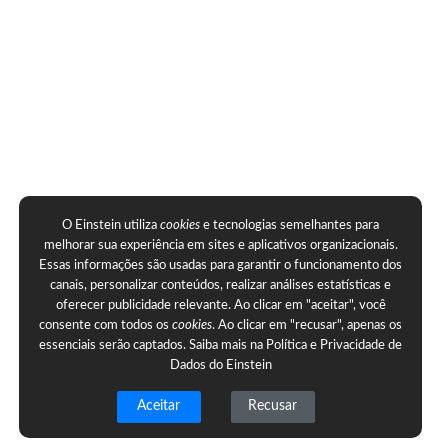
O Einstein utiliza
cookies
e tecnologias semelhantes para
melhorar sua experiência em sites e aplicativos organizacionais.
Essas informações são usadas para garantir o funcionamento dos
canais, personalizar conteúdos, realizar análises estatísticas e
oferecer publicidade relevante. Ao clicar em "aceitar", você
consente com todos os
cookies
. Ao clicar em "recusar", apenas os
essenciais serão captados. Saiba mais na
Política e Privacidade de
Dados do Einstein
Aceitar
Recusar