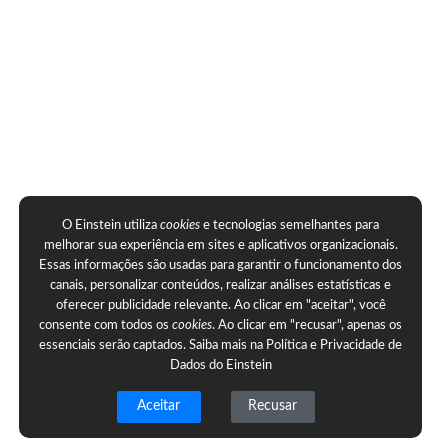
O Einstein utiliza
cookies
e tecnologias semelhantes para
melhorar sua experiência em sites e aplicativos organizacionais.
Essas informações são usadas para garantir o funcionamento dos
canais, personalizar conteúdos, realizar análises estatísticas e
oferecer publicidade relevante. Ao clicar em "aceitar", você
consente com todos os
cookies
. Ao clicar em "recusar", apenas os
essenciais serão captados. Saiba mais na
Política e Privacidade de
Dados do Einstein
Aceitar
Recusar