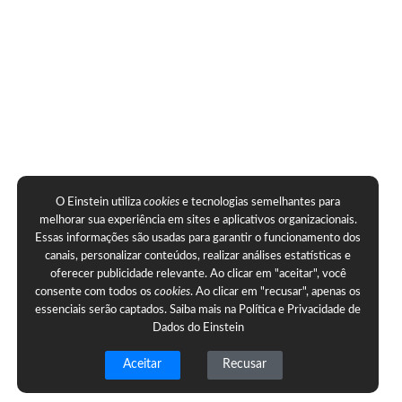
O Einstein utiliza
cookies
e tecnologias semelhantes para
melhorar sua experiência em sites e aplicativos organizacionais.
Essas informações são usadas para garantir o funcionamento dos
canais, personalizar conteúdos, realizar análises estatísticas e
oferecer publicidade relevante. Ao clicar em "aceitar", você
consente com todos os
cookies
. Ao clicar em "recusar", apenas os
essenciais serão captados. Saiba mais na
Política e Privacidade de
Dados do Einstein
Aceitar
Recusar