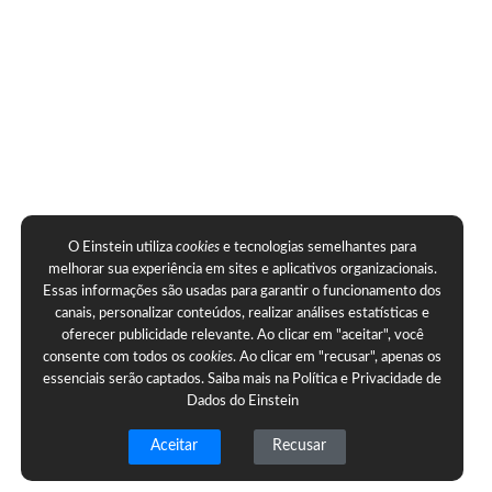
O Einstein utiliza
cookies
e tecnologias semelhantes para
melhorar sua experiência em sites e aplicativos organizacionais.
Essas informações são usadas para garantir o funcionamento dos
canais, personalizar conteúdos, realizar análises estatísticas e
oferecer publicidade relevante. Ao clicar em "aceitar", você
consente com todos os
cookies
. Ao clicar em "recusar", apenas os
essenciais serão captados. Saiba mais na
Política e Privacidade de
Dados do Einstein
Aceitar
Recusar