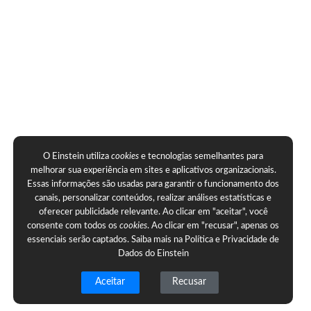
O Einstein utiliza
cookies
e tecnologias semelhantes para
melhorar sua experiência em sites e aplicativos organizacionais.
Essas informações são usadas para garantir o funcionamento dos
canais, personalizar conteúdos, realizar análises estatísticas e
oferecer publicidade relevante. Ao clicar em "aceitar", você
consente com todos os
cookies
. Ao clicar em "recusar", apenas os
essenciais serão captados. Saiba mais na
Política e Privacidade de
Dados do Einstein
Aceitar
Recusar