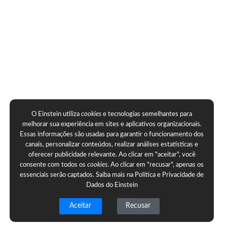
O Einstein utiliza
cookies
e tecnologias semelhantes para
melhorar sua experiência em sites e aplicativos organizacionais.
Essas informações são usadas para garantir o funcionamento dos
canais, personalizar conteúdos, realizar análises estatísticas e
oferecer publicidade relevante. Ao clicar em "aceitar", você
consente com todos os
cookies
. Ao clicar em "recusar", apenas os
essenciais serão captados. Saiba mais na
Política e Privacidade de
Dados do Einstein
Aceitar
Recusar