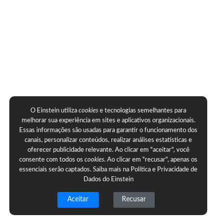
O Einstein utiliza
cookies
e tecnologias semelhantes para
melhorar sua experiência em sites e aplicativos organizacionais.
Essas informações são usadas para garantir o funcionamento dos
canais, personalizar conteúdos, realizar análises estatísticas e
oferecer publicidade relevante. Ao clicar em "aceitar", você
consente com todos os
cookies
. Ao clicar em "recusar", apenas os
essenciais serão captados. Saiba mais na
Política e Privacidade de
Dados do Einstein
Aceitar
Recusar