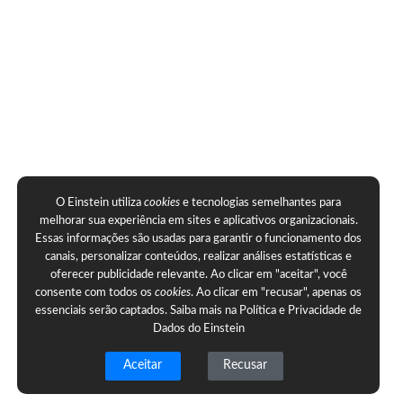
O Einstein utiliza
cookies
e tecnologias semelhantes para
melhorar sua experiência em sites e aplicativos organizacionais.
Essas informações são usadas para garantir o funcionamento dos
canais, personalizar conteúdos, realizar análises estatísticas e
oferecer publicidade relevante. Ao clicar em "aceitar", você
consente com todos os
cookies
. Ao clicar em "recusar", apenas os
essenciais serão captados. Saiba mais na
Política e Privacidade de
Dados do Einstein
Aceitar
Recusar