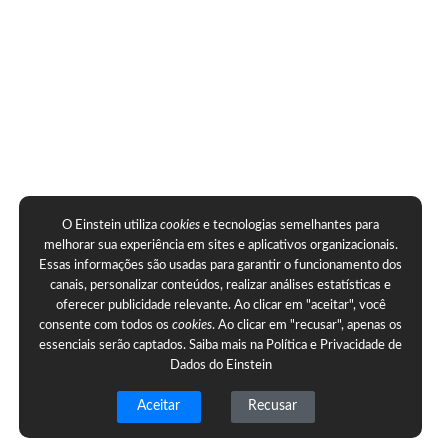
O Einstein utiliza
cookies
e tecnologias semelhantes para
melhorar sua experiência em sites e aplicativos organizacionais.
Essas informações são usadas para garantir o funcionamento dos
canais, personalizar conteúdos, realizar análises estatísticas e
oferecer publicidade relevante. Ao clicar em "aceitar", você
consente com todos os
cookies
. Ao clicar em "recusar", apenas os
essenciais serão captados. Saiba mais na
Política e Privacidade de
Dados do Einstein
Aceitar
Recusar