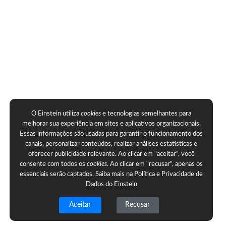
O Einstein utiliza
cookies
e tecnologias semelhantes para
melhorar sua experiência em sites e aplicativos organizacionais.
Essas informações são usadas para garantir o funcionamento dos
canais, personalizar conteúdos, realizar análises estatísticas e
oferecer publicidade relevante. Ao clicar em "aceitar", você
consente com todos os
cookies
. Ao clicar em "recusar", apenas os
essenciais serão captados. Saiba mais na
Política e Privacidade de
Dados do Einstein
Aceitar
Recusar