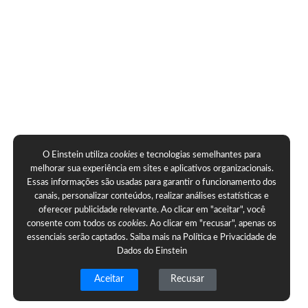
O Einstein utiliza
cookies
e tecnologias semelhantes para
melhorar sua experiência em sites e aplicativos organizacionais.
Essas informações são usadas para garantir o funcionamento dos
canais, personalizar conteúdos, realizar análises estatísticas e
oferecer publicidade relevante. Ao clicar em "aceitar", você
consente com todos os
cookies
. Ao clicar em "recusar", apenas os
essenciais serão captados. Saiba mais na
Política e Privacidade de
Dados do Einstein
Aceitar
Recusar