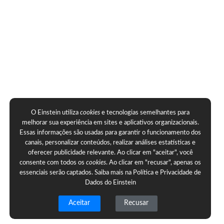
O Einstein utiliza
cookies
e tecnologias semelhantes para
melhorar sua experiência em sites e aplicativos organizacionais.
Essas informações são usadas para garantir o funcionamento dos
canais, personalizar conteúdos, realizar análises estatísticas e
oferecer publicidade relevante. Ao clicar em "aceitar", você
consente com todos os
cookies
. Ao clicar em "recusar", apenas os
essenciais serão captados. Saiba mais na
Política e Privacidade de
Dados do Einstein
Aceitar
Recusar