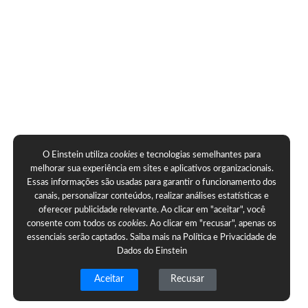
O Einstein utiliza
cookies
e tecnologias semelhantes para
melhorar sua experiência em sites e aplicativos organizacionais.
Essas informações são usadas para garantir o funcionamento dos
canais, personalizar conteúdos, realizar análises estatísticas e
oferecer publicidade relevante. Ao clicar em "aceitar", você
consente com todos os
cookies
. Ao clicar em "recusar", apenas os
essenciais serão captados. Saiba mais na
Política e Privacidade de
Dados do Einstein
Aceitar
Recusar