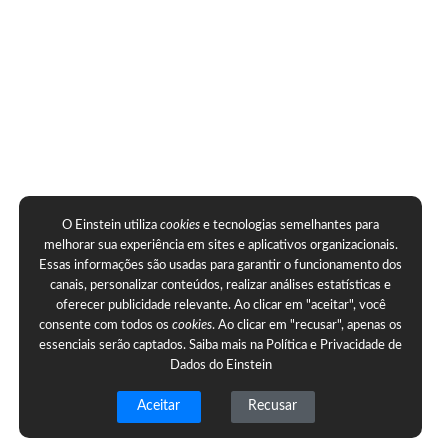
O Einstein utiliza
cookies
e tecnologias semelhantes para
melhorar sua experiência em sites e aplicativos organizacionais.
Essas informações são usadas para garantir o funcionamento dos
canais, personalizar conteúdos, realizar análises estatísticas e
oferecer publicidade relevante. Ao clicar em "aceitar", você
consente com todos os
cookies
. Ao clicar em "recusar", apenas os
essenciais serão captados. Saiba mais na
Política e Privacidade de
Dados do Einstein
Aceitar
Recusar