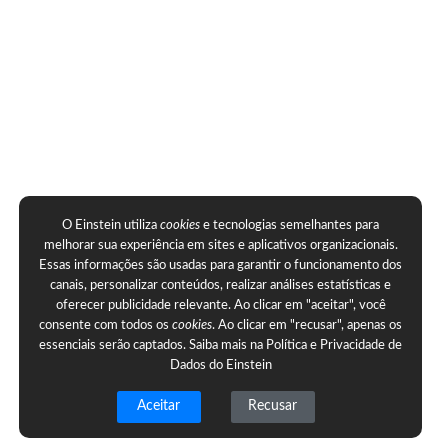
O Einstein utiliza
cookies
e tecnologias semelhantes para
melhorar sua experiência em sites e aplicativos organizacionais.
Essas informações são usadas para garantir o funcionamento dos
canais, personalizar conteúdos, realizar análises estatísticas e
oferecer publicidade relevante. Ao clicar em "aceitar", você
consente com todos os
cookies
. Ao clicar em "recusar", apenas os
essenciais serão captados. Saiba mais na
Política e Privacidade de
Dados do Einstein
Aceitar
Recusar