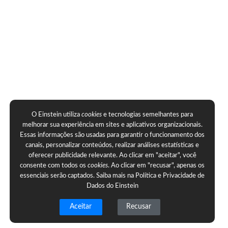
O Einstein utiliza
cookies
e tecnologias semelhantes para
melhorar sua experiência em sites e aplicativos organizacionais.
Essas informações são usadas para garantir o funcionamento dos
canais, personalizar conteúdos, realizar análises estatísticas e
oferecer publicidade relevante. Ao clicar em "aceitar", você
consente com todos os
cookies
. Ao clicar em "recusar", apenas os
essenciais serão captados. Saiba mais na
Política e Privacidade de
Dados do Einstein
Aceitar
Recusar