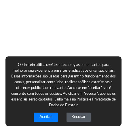
O Einstein utiliza
cookies
e tecnologias semelhantes para
melhorar sua experiência em sites e aplicativos organizacionais.
Essas informações são usadas para garantir o funcionamento dos
canais, personalizar conteúdos, realizar análises estatísticas e
oferecer publicidade relevante. Ao clicar em "aceitar", você
consente com todos os
cookies
. Ao clicar em "recusar", apenas os
essenciais serão captados. Saiba mais na
Política e Privacidade de
Dados do Einstein
Aceitar
Recusar