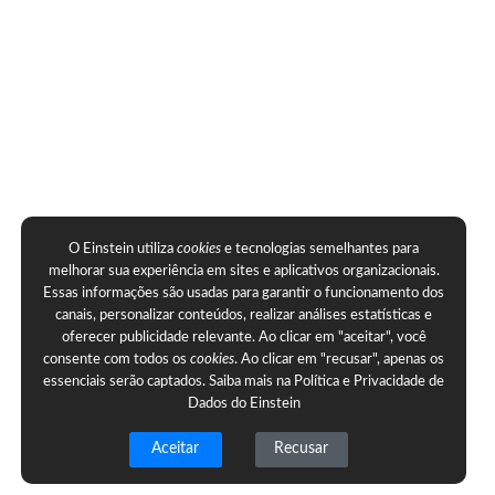
O Einstein utiliza
cookies
e tecnologias semelhantes para
melhorar sua experiência em sites e aplicativos organizacionais.
Essas informações são usadas para garantir o funcionamento dos
canais, personalizar conteúdos, realizar análises estatísticas e
oferecer publicidade relevante. Ao clicar em "aceitar", você
consente com todos os
cookies
. Ao clicar em "recusar", apenas os
essenciais serão captados. Saiba mais na
Política e Privacidade de
Dados do Einstein
Aceitar
Recusar