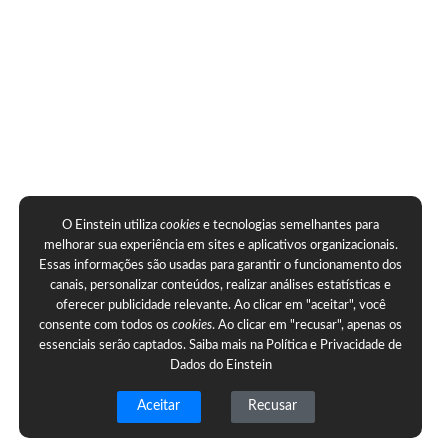
O Einstein utiliza
cookies
e tecnologias semelhantes para
melhorar sua experiência em sites e aplicativos organizacionais.
Essas informações são usadas para garantir o funcionamento dos
canais, personalizar conteúdos, realizar análises estatísticas e
oferecer publicidade relevante. Ao clicar em "aceitar", você
consente com todos os
cookies
. Ao clicar em "recusar", apenas os
essenciais serão captados. Saiba mais na
Política e Privacidade de
Dados do Einstein
Aceitar
Recusar