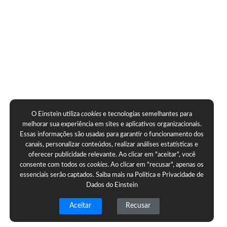
O Einstein utiliza
cookies
e tecnologias semelhantes para
melhorar sua experiência em sites e aplicativos organizacionais.
Essas informações são usadas para garantir o funcionamento dos
canais, personalizar conteúdos, realizar análises estatísticas e
oferecer publicidade relevante. Ao clicar em "aceitar", você
consente com todos os
cookies
. Ao clicar em "recusar", apenas os
essenciais serão captados. Saiba mais na
Política e Privacidade de
Dados do Einstein
Aceitar
Recusar